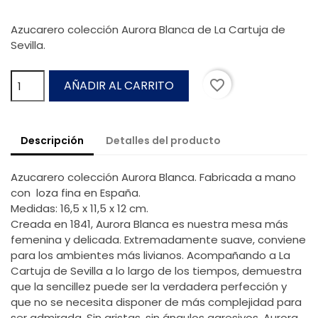
Azucarero colección Aurora Blanca de La Cartuja de
Sevilla.
favorite_border
AÑADIR AL CARRITO
Descripción
Detalles del producto
Azucarero colección Aurora Blanca. Fabricada a mano
con loza fina en España.
Medidas: 16,5 x 11,5 x 12 cm.
Creada en 1841, Aurora Blanca es nuestra mesa más
femenina y delicada. Extremadamente suave, conviene
para los ambientes más livianos. Acompañando a La
Cartuja de Sevilla a lo largo de los tiempos, demuestra
que la sencillez puede ser la verdadera perfección y
que no se necesita disponer de más complejidad para
ser admirada. Sin aristas, sin ángulos agresivos, Aurora