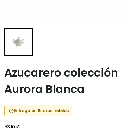
Azucarero colección
Aurora Blanca
Entrega en 15 días hábiles
schedule
53,10 €