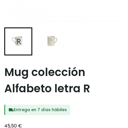
Mug colección
Alfabeto letra R
Entrega en 7 días hábiles
local_shipping
45,50 €