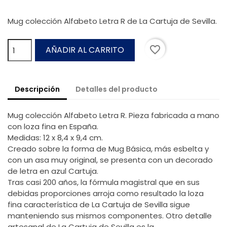
Mug colección Alfabeto Letra R de La Cartuja de Sevilla.
favorite_border
AÑADIR AL CARRITO
Descripción
Detalles del producto
Mug colección Alfabeto Letra R. Pieza fabricada a mano
con loza fina en España.
Medidas: 12 x 8,4 x 9,4 cm.
Creado sobre la forma de Mug Básica, más esbelta y
con un asa muy original, se presenta con un decorado
de letra en azul Cartuja.
Tras casi 200 años, la fórmula magistral que en sus
debidas proporciones arroja como resultado la loza
fina característica de La Cartuja de Sevilla sigue
manteniendo sus mismos componentes. Otro detalle
artesanal de La Cartuja de Sevilla es la