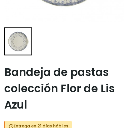
Bandeja de pastas
colección Flor de Lis
Azul
Entrega en 21 días hábiles
schedule