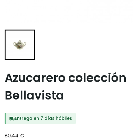
Azucarero colección
Bellavista
Entrega en 7 días hábiles
local_shipping
80,44 €