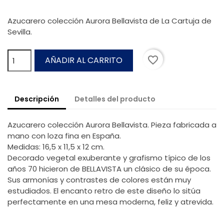
Azucarero colección Aurora Bellavista de La Cartuja de
Sevilla.
favorite_border
AÑADIR AL CARRITO
Descripción
Detalles del producto
Azucarero colección Aurora Bellavista. Pieza fabricada a
mano con loza fina en España.
Medidas: 16,5 x 11,5 x 12 cm.
Decorado vegetal exuberante y grafismo típico de los
años 70 hicieron de BELLAVISTA un clásico de su época.
Sus armonías y contrastes de colores están muy
estudiados. El encanto retro de este diseño lo sitúa
perfectamente en una mesa moderna, feliz y atrevida.