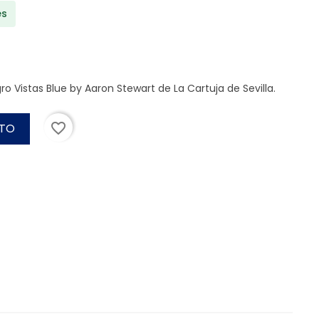
es
ro Vistas Blue by Aaron Stewart de La Cartuja de Sevilla.
favorite_border
ITO