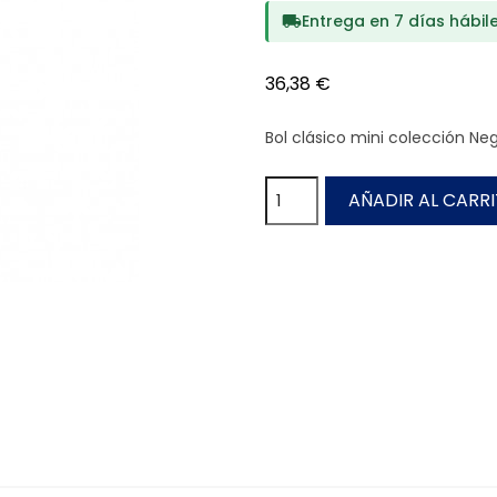
Entrega en 7 días hábil
local_shipping
36,38 €
Bol clásico mini colección Neg
AÑADIR AL CARR