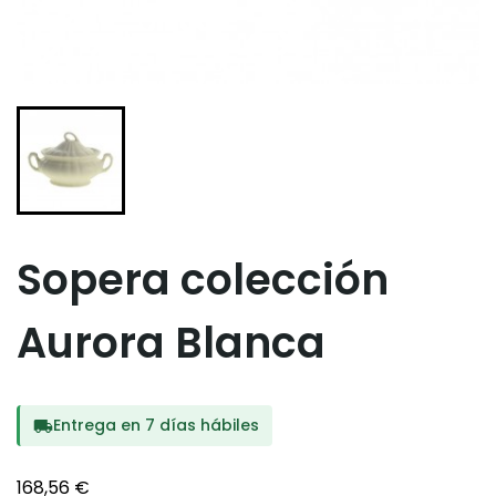
Sopera colección
Aurora Blanca
Entrega en 7 días hábiles
local_shipping
168,56 €