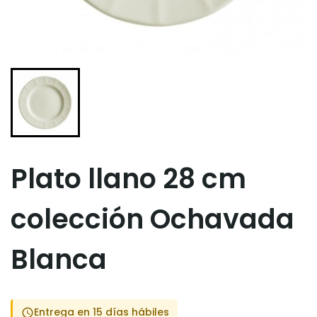
Plato llano 28 cm
colección Ochavada
Blanca
Entrega en 15 días hábiles
schedule