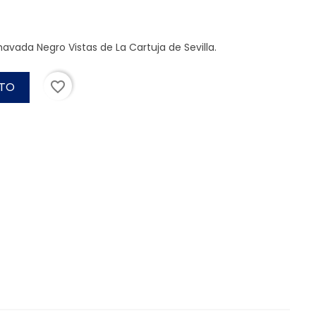
avada Negro Vistas de La Cartuja de Sevilla.
favorite_border
ITO