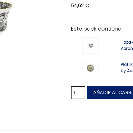
54,62 €
Este pack contiene
Taza 
Aaron
Platil
by Aa
AÑADIR AL CARR