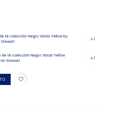
de té colección Negro Vistas Yellow by
x 1
 Stewart
lo de té colección Negro Vistas Yellow
x 1
ron Stewart
favorite_border
ITO