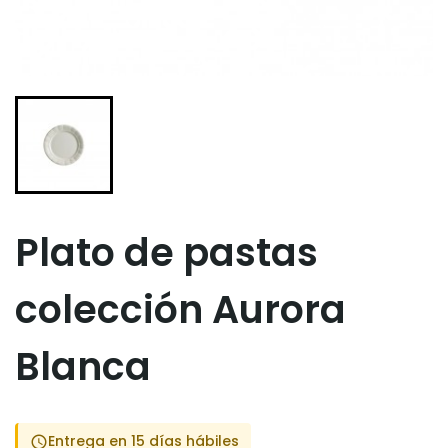
Plato de pastas
colección Aurora
Blanca
Entrega en 15 días hábiles
schedule