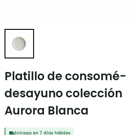
Platillo de consomé-
desayuno colección
Aurora Blanca
Entrega en 7 días hábiles
local_shipping