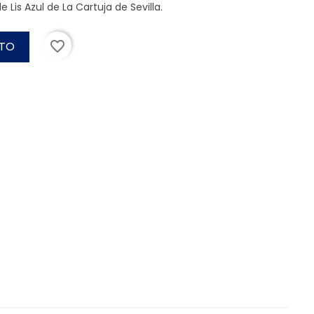
e Lis Azul de La Cartuja de Sevilla.
favorite_border
ITO