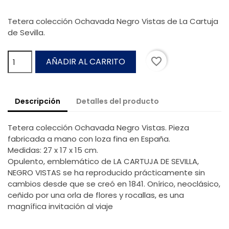
Tetera colección Ochavada Negro Vistas de La Cartuja
de Sevilla.
favorite_border
AÑADIR AL CARRITO
Descripción
Detalles del producto
Tetera colección Ochavada Negro Vistas. Pieza
fabricada a mano con loza fina en España.
Medidas: 27 x 17 x 15 cm.
Opulento, emblemático de LA CARTUJA DE SEVILLA,
NEGRO VISTAS se ha reproducido prácticamente sin
cambios desde que se creó en 1841. Onírico, neoclásico,
ceñido por una orla de flores y rocallas, es una
magnífica invitación al viaje