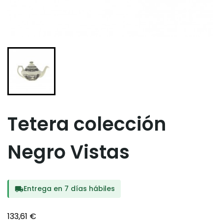
Tetera colección
Negro Vistas
Entrega en 7 días hábiles
local_shipping
133,61 €