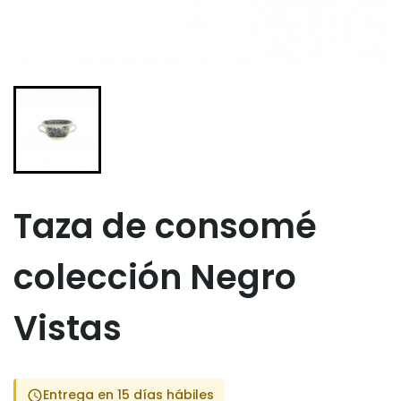
Taza de consomé
colección Negro
Vistas
Entrega en 15 días hábiles
schedule