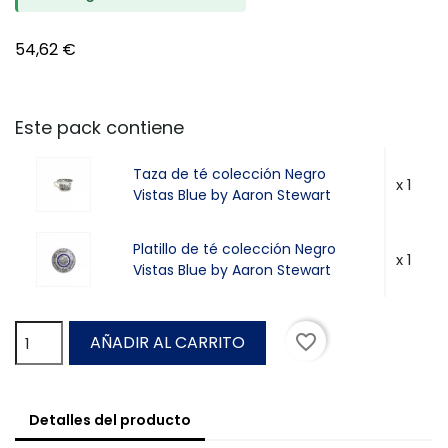
54,62 €
Este pack contiene
Taza de té colección Negro
x 1
Vistas Blue by Aaron Stewart
Platillo de té colección Negro
x 1
Vistas Blue by Aaron Stewart
favorite_border
AÑADIR AL CARRITO
Detalles del producto