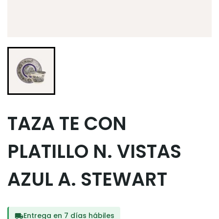
TAZA TE CON
PLATILLO N. VISTAS
AZUL A. STEWART
Entrega en 7 días hábiles
local_shipping